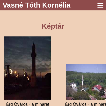
Vasné Tóth Kornélia
Képtár
Érd Óváros - a minaret
Érd Óváros - a minar