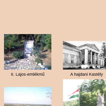
II. Lajos-emlékmű
A hajdani Kastély