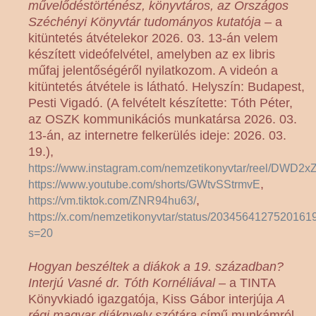
művelődéstörténész, könyvtáros, az Országos
Széchényi Könyvtár tudományos kutatója
– a
kitüntetés átvételekor 2026. 03. 13-án velem
készített videófelvétel, amelyben az ex libris
műfaj jelentőségéről nyilatkozom. A videón a
kitüntetés átvétele is látható. Helyszín: Budapest,
Pesti Vigadó. (A felvételt készítette: Tóth Péter,
az OSZK kommunikációs munkatársa 2026. 03.
13-án, az internetre felkerülés ideje: 2026. 03.
19.),
https://www.instagram.com/nemzetikonyvtar/reel/DWD2
,
https://www.youtube.com/shorts/GWtvSStrmvE
,
https://vm.tiktok.com/ZNR94hu63/
https://x.com/nemzetikonyvtar/status/2034564127520161
s=20
Hogyan beszéltek a diákok a 19. században?
Interjú Vasné dr. Tóth Kornéliával
– a TINTA
Könyvkiadó igazgatója, Kiss Gábor interjúja
A
régi magyar diáknyelv szótára
című munkámról,