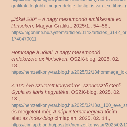
grafikak_legfobb_megrendeloje_lustig_istvan_ex_libris
„Jókai 200” – A nagy mesemondó emlékezete ex
libriseken
, Magyar Grafika, 2025/1., 54–58.,
https://mgonline.hu/system/articles/3142/articles_3142_or
1740470011
Hommage à Jókai. A nagy mesemondó
emlékezete ex libriseken
, OSZK-blog, 2025. 02.
18.,
https://nemzetikonyvtar.blog.hu/2025/02/18/hommage_jok
A 100 éve született könyvtáros, szerkesztő Gerő
Gyula ex libris hagyatéka
, OSZK-blog, 2025. 02.
13.,
https://nemzetikonyvtar.blog.hu/2025/02/13/a_100_eve_s
és megjelent még
A népi internet legjava
főcím
alatt az
Index-blog
címlapján, 2025. 02. 14.,
https://cimlap.blog.hu/posztok/nemzetikonyvtar/2025/02