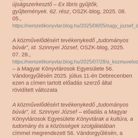
újságszerkesztő – Ex libris gyűjtők,
gyűjtemények. 62. rész
, OSZK-blog, 2025. 08.
05.,
https://nemzetikonyvtar.blog.hu/2025/08/05/nagy_jozsef
A közművelődésért tevékenykedő „tudományos
búvár”, id. Szinnyei József
, OSZK-blog, 2025.
07. 28.,
https://nemzetikonyvtar.blog.hu/2025/07/28/a_kozmuvel
– a Magyar Könyvtárosok Egyesülete 56.
Vándorgyűlésén 2025. július 11-én Debrecenben
ezen a címen tartott előadás szerző által
rövidített változata
A közművelődésért tevékenykedő „tudományos
búvár”, id. Szinnyei József
– előadás a Magyar
Könyvtárosok Egyesülete
Könyvtárak a kultúra, a
tudomány és a közösségek szolgálatában
címmel megrendezett 56. Vándorgyűlésén, a