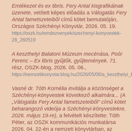
Emlékezet és ex libris. Fery Antal kisgrafikáinak
üzenete
, vetített képes előadás a
Válogatás Fery
Antal fametszeteiből
című kötet bemutatóján,
Országos Széchényi Könyvtár, 2026. 05. 19.
https://oszk.hu/rendezvenyek/szechenyi-konyvestek-
28_260519
A keszthelyi Balatoni Múzeum mecénása, Poór
Ferenc – Ex libris gyűjtők, gyűjtemények. 71.
rész
, OSZK-blog, 2026. 05. 06.,
https://nemzetikonyvtar.blog.hu/2026/05/06/a_keszthe
Vasné dr. Tóth Kornélia invitálja a közönséget a
Széchényi-könyvestek következő alkalmára... (A
„Válogatás Fery Antal fametszeteiből” című kötet
beharangozó videója a Széchényi-könyvestekre,
2026. május 19-re)
, a felvételt készítette: Tóth
Péter, az OSZK kommunikációs munkatársa
2026. 04. 22-én a nemzeti könyvtárban, az