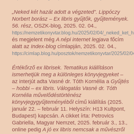
„Neked két hazát adott a végzeted”. Lippóczy
Norbert borász – Ex libris gyűjtők, gyűjtemények.
56. rész
, OSZK-blog, 2025. 02. 04.,
https://nemzetikonyvtar.blog.hu/2025/02/04/_neked_ket
és megjelent még
A népi internet legjava
főcím
alatt az
Index-blog
címlapján, 2025. 02. 04.,
https://cimlap.blog.hu/posztok/nemzetikonyvtar/2025/0
Értékőrző ex librisek. Tematikus kiállításon
ismerhetjük meg a különleges könyvjegyeket
–
az interjút adta Vasné dr. Tóth Kornélia a
Gyűjtés
– hobbi – ex libris. Válogatás Vasné dr. Tóth
Kornélia művelődéstörténész
könyvjegygyűjteményéből
című kiállítás (2025.
január 22. – február 11. Helyszín: H13 Kultpont,
Budapest) kapcsán. A cikket írta: Petrovics
Gabriella, Magyar Nemzet, 2025. február 3., 13.,
online pedig
A jó ex libris nemcsak a művészről