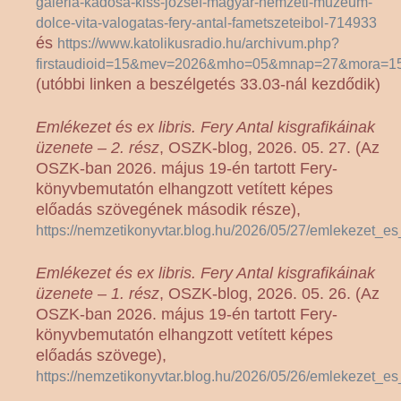
galeria-kadosa-kiss-jozsef-magyar-nemzeti-muzeum-
dolce-vita-valogatas-fery-antal-fametszeteibol-714933
és
https://www.katolikusradio.hu/archivum.php?
firstaudioid=15&mev=2026&mho=05&mnap=27&mor
(utóbbi linken a beszélgetés 33.03-nál kezdődik)
Emlékezet és ex libris. Fery Antal kisgrafikáinak
üzenete – 2. rész
, OSZK-blog, 2026. 05. 27. (Az
OSZK-ban 2026. május 19-én tartott Fery-
könyvbemutatón elhangzott vetített képes
előadás szövegének második része),
https://nemzetikonyvtar.blog.hu/2026/05/27/emlekezet_es
Emlékezet és ex libris. Fery Antal kisgrafikáinak
üzenete – 1. rész
, OSZK-blog, 2026. 05. 26. (Az
OSZK-ban 2026. május 19-én tartott Fery-
könyvbemutatón elhangzott vetített képes
előadás szövege),
https://nemzetikonyvtar.blog.hu/2026/05/26/emlekezet_es