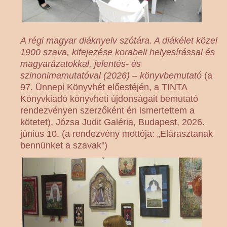
A régi magyar diáknyelv szótára. A diákélet közel
1900 szava, kifejezése korabeli helyesírással és
magyarázatokkal, jelentés- és
szinonimamutatóval (2026) – könyvbemutató
(a
97. Ünnepi Könyvhét előestéjén, a TINTA
Könyvkiadó könyvheti újdonságait bemutató
rendezvényen szerzőként én ismertettem a
kötetet), Józsa Judit Galéria, Budapest, 2026.
június 10. (a rendezvény mottója: „Elárasztanak
bennünket a szavak”)