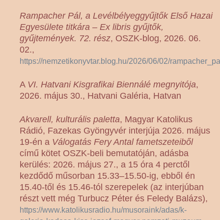
Rampacher Pál, a Levélbélyeggyűjtők Első Hazai
Egyesülete titkára – Ex libris gyűjtők,
gyűjtemények. 72. rész
, OSZK-blog, 2026. 06.
02.,
https://nemzetikonyvtar.blog.hu/2026/06/02/rampacher_p
A
VI. Hatvani Kisgrafikai Biennálé megnyitója
,
2026. május 30., Hatvani Galéria, Hatvan
Akvarell, kulturális paletta
, Magyar Katolikus
Rádió, Fazekas Gyöngyvér interjúja 2026. május
19-én a
Válogatás Fery Antal fametszeteiből
című kötet OSZK-beli bemutatóján, adásba
kerülés: 2026. május 27., a 15 óra 4 perctől
kezdődő műsorban 15.33–15.50-ig, ebből én
15.40-től és 15.46-tól szerepelek (az interjúban
részt vett még Turbucz Péter és Feledy Balázs),
https://www.katolikusradio.hu/musoraink/adas/k-