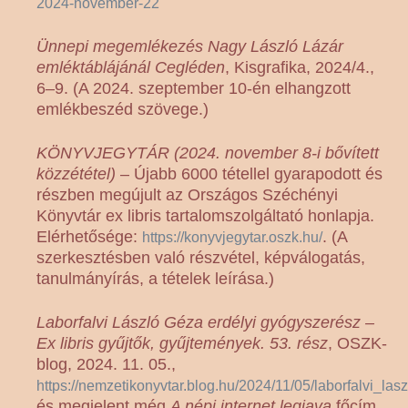
2024-november-22
Ünnepi megemlékezés Nagy László Lázár
emléktáblájánál Cegléden
, Kisgrafika, 2024/4.,
6–9. (A 2024. szeptember 10-én elhangzott
emlékbeszéd szövege.)
KÖNYVJEGYTÁR (2024. november 8-i bővített
közzététel)
– Újabb 6000 tétellel gyarapodott és
részben megújult az Országos Széchényi
Könyvtár ex libris tartalomszolgáltató honlapja.
Elérhetősége:
. (A
https://konyvjegytar.oszk.hu/
szerkesztésben való részvétel, képválogatás,
tanulmányírás, a tételek leírása.)
Laborfalvi László Géza erdélyi gyógyszerész –
Ex libris gyűjtők, gyűjtemények. 53. rész
, OSZK-
blog, 2024. 11. 05.,
https://nemzetikonyvtar.blog.hu/2024/11/05/laborfalvi_
és megjelent még
A népi internet legjava
főcím