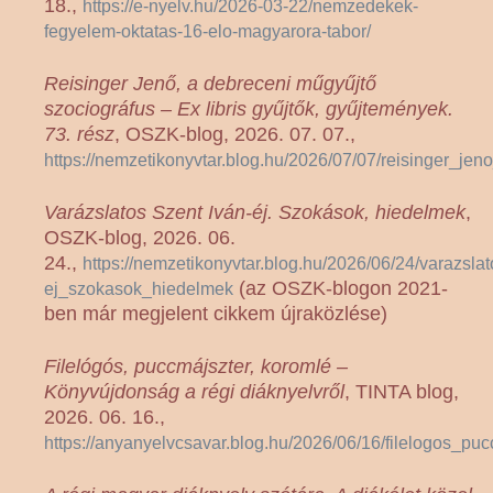
18.,
https://e-nyelv.hu/2026-03-22/nemzedekek-
fegyelem-oktatas-16-elo-magyarora-tabor/
Reisinger Jenő, a debreceni műgyűjtő
szociográfus – Ex libris gyűjtők, gyűjtemények.
73. rész
, OSZK-blog, 2026. 07. 07.,
https://nemzetikonyvtar.blog.hu/2026/07/07/reisinger_j
Varázslatos Szent Iván-éj. Szokások, hiedelmek
,
OSZK-blog, 2026. 06.
24.,
https://nemzetikonyvtar.blog.hu/2026/06/24/varazsla
(az OSZK-blogon 2021-
ej_szokasok_hiedelmek
ben már megjelent cikkem újraközlése)
Filelógós, puccmájszter, koromlé –
Könyvújdonság a régi diáknyelvről
, TINTA blog,
2026. 06. 16.,
https://anyanyelvcsavar.blog.hu/2026/06/16/filelogos_pu