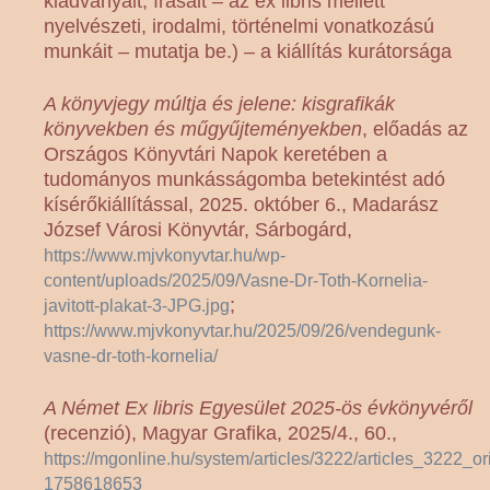
kiadványait, írásait – az ex libris mellett
nyelvészeti, irodalmi, történelmi vonatkozású
munkáit – mutatja be.) – a kiállítás kurátorsága
A könyvjegy múltja és jelene: kisgrafikák
könyvekben és műgyűjteményekben
, előadás az
Országos Könyvtári Napok keretében a
tudományos munkásságomba betekintést adó
kísérőkiállítással, 2025. október 6., Madarász
József Városi Könyvtár, Sárbogárd,
https://www.mjvkonyvtar.hu/wp-
content/uploads/2025/09/Vasne-Dr-Toth-Kornelia-
;
javitott-plakat-3-JPG.jpg
https://www.mjvkonyvtar.hu/2025/09/26/vendegunk-
vasne-dr-toth-kornelia/
A Német Ex libris Egyesület 2025-ös évkönyvéről
(recenzió), Magyar Grafika, 2025/4., 60.,
https://mgonline.hu/system/articles/3222/articles_3222_or
1758618653