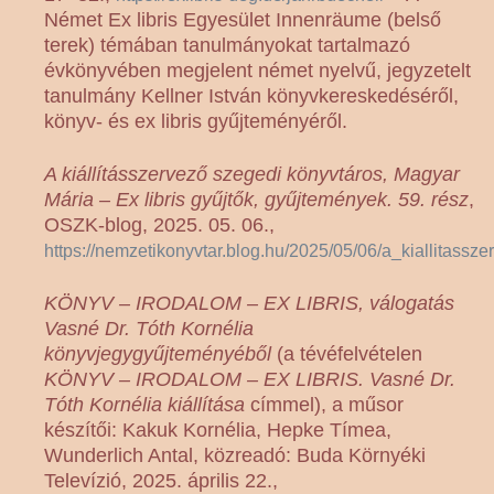
Német Ex libris Egyesület Innenräume (belső
terek) témában tanulmányokat tartalmazó
évkönyvében megjelent német nyelvű, jegyzetelt
tanulmány Kellner István könyvkereskedéséről,
könyv- és ex libris gyűjteményéről.
A kiállításszervező szegedi könyvtáros, Magyar
Mária – Ex libris gyűjtők, gyűjtemények. 59. rész
,
OSZK-blog, 2025. 05. 06.,
https://nemzetikonyvtar.blog.hu/2025/05/06/a_kiallita
KÖNYV – IRODALOM – EX LIBRIS, válogatás
Vasné Dr. Tóth Kornélia
könyvjegygyűjteményéből
(a tévéfelvételen
KÖNYV – IRODALOM – EX LIBRIS. Vasné Dr.
Tóth Kornélia kiállítása
címmel), a műsor
készítői: Kakuk Kornélia, Hepke Tímea,
Wunderlich Antal, közreadó: Buda Környéki
Televízió, 2025. április 22.,