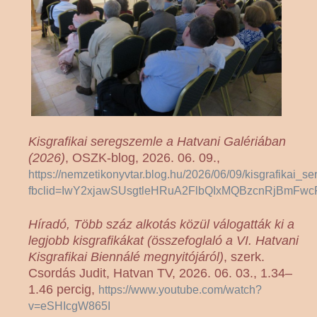
Kisgrafikai seregszemle a Hatvani Galériában
(2026)
, OSZK-blog, 2026. 06. 09.,
https://nemzetikonyvtar.blog.hu/2026/06/09/kisgrafikai
fbclid=IwY2xjawSUsgtleHRuA2FlbQIxMQBzcnRjBm
Híradó, Több száz alkotás közül válogatták ki a
legjobb kisgrafikákat (összefoglaló a VI. Hatvani
Kisgrafikai Biennálé megnyitójáról)
, szerk.
Csordás Judit, Hatvan TV, 2026. 06. 03., 1.34–
1.46 percig,
https://www.youtube.com/watch?
v=eSHIcgW865I