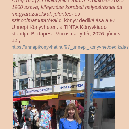
A régi magyar diáknyelv szótára. A diákélet közel
1900 szava, kifejezése korabeli helyesírással és
magyarázatokkal, jelentés- és
szinonimamutatóval
c. könyv dedikálása a 97.
Ünnepi Könyvhéten, a TINTA Könyvkiadó
standja, Budapest, Vörösmarty tér, 2026. június
12.,
https://unnepikonyvhet.hu/97_unnepi_konyvhet/dedikala