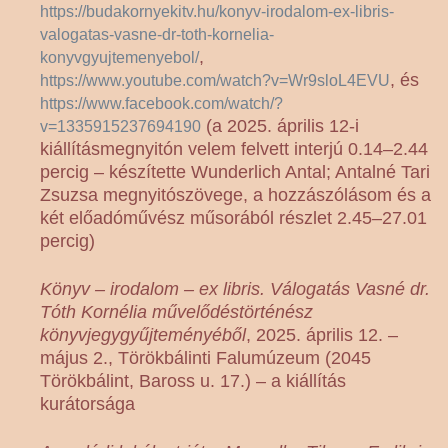
https://budakornyekitv.hu/konyv-irodalom-ex-libris-
valogatas-vasne-dr-toth-kornelia-
,
konyvgyujtemenyebol/
, és
https://www.youtube.com/watch?v=Wr9sloL4EVU
https://www.facebook.com/watch/?
(a 2025. április 12-i
v=1335915237694190
kiállításmegnyitón velem felvett interjú 0.14–2.44
percig – készítette Wunderlich Antal; Antalné Tari
Zsuzsa megnyitószövege, a hozzászólásom és a
két előadóművész műsorából részlet 2.45–27.01
percig)
Könyv – irodalom – ex libris. Válogatás Vasné dr.
Tóth Kornélia művelődéstörténész
könyvjegygyűjteményéből
, 2025. április 12. –
május 2., Törökbálinti Falumúzeum (2045
Törökbálint, Baross u. 17.) – a kiállítás
kurátorsága