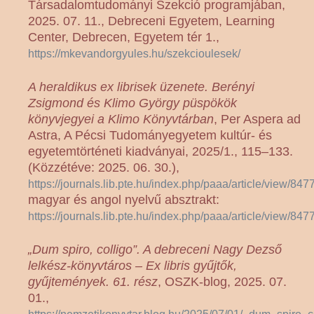
Társadalomtudományi Szekció programjában,
2025. 07. 11., Debreceni Egyetem, Learning
Center, Debrecen, Egyetem tér 1.,
https://mkevandorgyules.hu/szekcioulesek/
A heraldikus ex librisek üzenete. Berényi
Zsigmond és Klimo György püspökök
könyvjegyei a Klimo Könyvtárban
, Per Aspera ad
Astra, A Pécsi Tudományegyetem kultúr- és
egyetemtörténeti kiadványai, 2025/1., 115–133.
(Közzétéve: 2025. 06. 30.),
https://journals.lib.pte.hu/index.php/paaa/article/view/84
magyar és angol nyelvű absztrakt:
https://journals.lib.pte.hu/index.php/paaa/article/view/847
„Dum spiro, colligo”. A debreceni Nagy Dezső
lelkész-könyvtáros – Ex libris gyűjtők,
gyűjtemények. 61. rész
, OSZK-blog, 2025. 07.
01.,