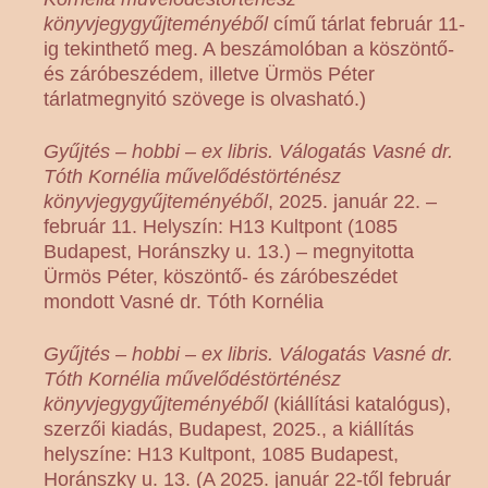
könyvjegygyűjteményéből
című tárlat február 11-
ig tekinthető meg. A beszámolóban a köszöntő-
és záróbeszédem, illetve Ürmös Péter
tárlatmegnyitó szövege is olvasható.)
Gyűjtés – hobbi – ex libris. Válogatás Vasné dr.
Tóth Kornélia művelődéstörténész
könyvjegygyűjteményéből
, 2025. január 22. –
február 11. Helyszín: H13 Kultpont (1085
Budapest, Horánszky u. 13.) – megnyitotta
Ürmös Péter, köszöntő- és záróbeszédet
mondott Vasné dr. Tóth Kornélia
Gyűjtés – hobbi – ex libris. Válogatás Vasné dr.
Tóth Kornélia művelődéstörténész
könyvjegygyűjteményéből
(kiállítási katalógus),
szerzői kiadás, Budapest, 2025., a kiállítás
helyszíne: H13 Kultpont, 1085 Budapest,
Horánszky u. 13. (A 2025. január 22-től február