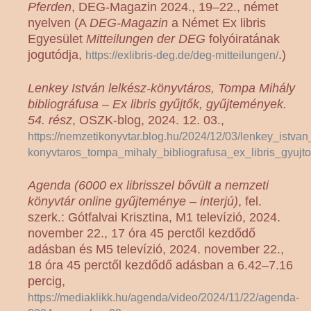
Pferden
, DEG-Magazin 2024., 19–22., német
nyelven (A
DEG-Magazin
a Német Ex libris
Egyesület
Mitteilungen der DEG
folyóiratának
jogutódja,
.)
https://exlibris-deg.de/deg-mitteilungen/
Lenkey István lelkész-könyvtáros, Tompa Mihály
bibliográfusa – Ex libris gyűjtők, gyűjtemények.
54. rész
, OSZK-blog, 2024. 12. 03.,
https://nemzetikonyvtar.blog.hu/2024/12/03/lenkey_istvan
konyvtaros_tompa_mihaly_bibliografusa_ex_libris_gyuj
Agenda (6000 ex librisszel bővült a nemzeti
könyvtár online gyűjteménye – interjú)
, fel.
szerk.: Gótfalvai Krisztina, M1 televízió, 2024.
november 22., 17 óra 45 perctől kezdődő
adásban és M5 televízió, 2024. november 22.,
18 óra 45 perctől kezdődő adásban a 6.42–7.16
percig,
https://mediaklikk.hu/agenda/video/2024/11/22/agenda-