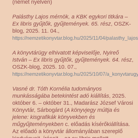
(német nyelven)
Palásthy Lajos mérnök, a KBK egykori titkára –
Ex libris gyűjtők, gyűjtemények. 65. rész
, OSZK-
blog, 2025. 11. 04.,
https://nemzetikonyvtar.blog.hu/2025/11/04/palasthy_la
A könyvtárügy elhivatott képviselője, Nyireő
István – Ex libris gyűjtők, gyűjtemények. 64. rész
,
OSZK-blog, 2025. 10. 07.,
https://nemzetikonyvtar.blog.hu/2025/10/07/a_konyvtaru
Vasné dr. Tóth Kornélia tudományos
munkásságába betekintést adó kiállítás
, 2025.
október 6. – október 31., Madarász József Városi
Könyvtár, Sárbogárd (
A könyvjegy múltja és
jelene: kisgrafikák könyvekben és
műgyűjteményekben
c. előadás kísérőkiállítása.
Az előadó a könyvtár állományában szereplő