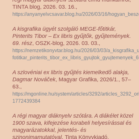
TINTA blog, 2026. 03. 16.,
https://anyanyelvcsavar.blog.hu/2026/03/16/hogyan_b
A kisgrafika ügyét szolgáló MEGE-főtitkár,
Pinterits Tibor – Ex libris gyűjtők, gyűjtemények.
69. rész
, OSZK-blog, 2026. 03. 03.,
https://nemzetikonyvtar.blog.hu/2026/03/03/a_kisgrafika
fotitkar_pinterits_tibor_ex_libris_gyujtok_gyujtemenyek_
A szlovéniai ex libris gyűjtés kiemelkedő alakja,
Dagmar Nováček
, Magyar Grafika, 2026/1., 57–
63.,
https://mgonline.hu/system/articles/3292/articles_3292_or
1772439384
A régi magyar diáknyelv szótára. A diákélet közel
1900 szava, kifejezése korabeli helyesírással és
magyarázatokkal, jelentés- és
szinonimamutatóval
, Tinta Könyvkiadó,