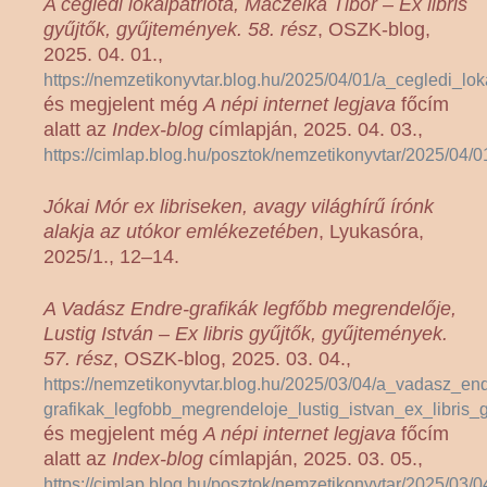
A ceglédi lokálpatrióta, Maczelka Tibor – Ex libris
gyűjtők, gyűjtemények. 58. rész
, OSZK-blog,
2025. 04. 01.,
https://nemzetikonyvtar.blog.hu/2025/04/01/a_cegledi_l
és megjelent még
A népi internet legjava
főcím
alatt az
Index-blog
címlapján, 2025. 04. 03.,
https://cimlap.blog.hu/posztok/nemzetikonyvtar/2025/04
Jókai Mór ex libriseken, avagy világhírű írónk
alakja az utókor emlékezetében
, Lyukasóra,
2025/1., 12–14.
A Vadász Endre-grafikák legfőbb megrendelője,
Lustig István – Ex libris gyűjtők, gyűjtemények.
57. rész
, OSZK-blog, 2025. 03. 04.,
https://nemzetikonyvtar.blog.hu/2025/03/04/a_vadasz_end
grafikak_legfobb_megrendeloje_lustig_istvan_ex_libris
és megjelent még
A népi internet legjava
főcím
alatt az
Index-blog
címlapján, 2025. 03. 05.,
https://cimlap.blog.hu/posztok/nemzetikonyvtar/2025/03/