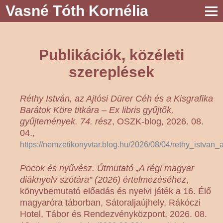
Vasné Tóth Kornélia
Publikációk, közéleti
szereplések
Réthy István, az Ajtósi Dürer Céh és a Kisgrafika
Barátok Köre titkára – Ex libris gyűjtők,
gyűjtemények. 74. rész
, OSZK-blog, 2026. 08.
04.,
https://nemzetikonyvtar.blog.hu/2026/08/04/rethy_istvan
Pocok és nyűvész. Útmutató „A régi magyar
diáknyelv szótára” (2026) értelmezéséhez
,
könyvbemutató előadás és nyelvi játék a 16. Élő
magyaróra táborban, Sátoraljaújhely, Rákóczi
Hotel, Tábor és Rendezvényközpont, 2026. 08.