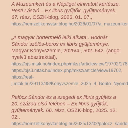
A Múzeumkert és a Népliget elhivatott kertésze,
Pesti László – Ex libris gyűjtők, gyűjtemények.
67. rész
, OSZK-blog, 2026. 01. 07.,
https://nemzetikonyvtar.blog.hu/2026/01/07/a_muzeumker
„A magyar bortermelő lelki alkata”. Bodnár
Sándor szőlős-boros ex libris gyűjteménye
,
Magyar Könyvszemle, 2025/4., 502–542. (angol
nyelvű absztrakttal),
https://ojs.mtak.hu/index.php/mksz/article/view/19702/17
,
https://ojs3.mtak.hu/index.php/mksz/article/view/19702
https://real-
j.mtak.hu/29113/38/Könyvszemle_2025_4_Borito_Nyomda
Palócz Sándor és a szegedi ex libris gyűjtés a
20. század első felében – Ex libris gyűjtők,
gyűjtemények. 66. rész
, OSZK-blog, 2025. 12.
02.,
https://nemzetikonyvtar.blog.hu/2025/12/02/palocz_san