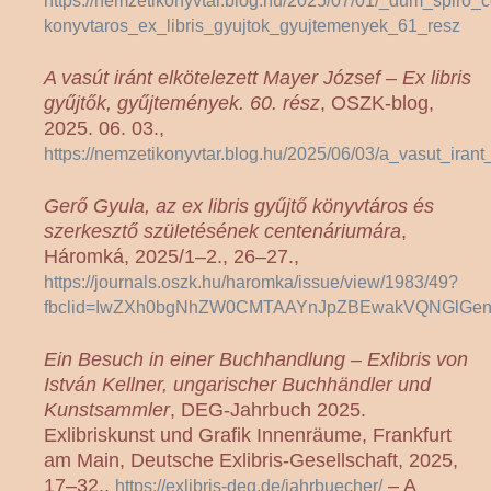
https://nemzetikonyvtar.blog.hu/2025/07/01/_dum_spiro
konyvtaros_ex_libris_gyujtok_gyujtemenyek_61_resz
A vasút iránt elkötelezett Mayer József – Ex libris
gyűjtők, gyűjtemények. 60. rész
, OSZK-blog,
2025. 06. 03.,
https://nemzetikonyvtar.blog.hu/2025/06/03/a_vasut_ira
Gerő Gyula, az ex libris gyűjtő könyvtáros és
szerkesztő születésének centenáriumára
,
Háromká, 2025/1–2., 26–27.,
https://journals.oszk.hu/haromka/issue/view/1983/49?
fbclid=IwZXh0bgNhZW0CMTAAYnJpZBEwakVQNGlGenV
Ein Besuch in einer Buchhandlung – Exlibris von
István Kellner, ungarischer Buchhändler und
Kunstsammler
, DEG-Jahrbuch 2025.
Exlibriskunst und Grafik Innenräume, Frankfurt
am Main, Deutsche Exlibris-Gesellschaft, 2025,
17–32.,
– A
https://exlibris-deg.de/jahrbuecher/