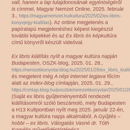
vall, hanem a lap tulajdonosának egyéniségéről
is
címmel, Magyar Nemzet Online, 2025. február
3.,
https://magyarnemzet.hu/kultura/2025/02/ex-libris-
). Az online megjelenés a
konyvjegy-kiallitas
papíralapú megjelenéshez képest kiegészül
további képekkel és az
Ex libris és képkultúra
című könyvről készült videóval.
Ex libris kiállítás nyílt a magyar kultúra napján
Budapesten
, OSZK-blog, 2025. 01. 28.,
https://nemzetikonyvtar.blog.hu/2025/01/28/ex_libris_ki
és megjelent még
A népi internet legjava
főcím
alatt az
Index-blog
címlapján, 2025. 01. 29.,
https://cimlap.blog.hu/posztok/nemzetikonyvtar/2025/01/
(Saját ex libris gyűjteményemből rendezett
kiállításomról szóló beszámoló, mely Budapesten
a H13 Kultpontban nyílt meg 2025. január 22-én,
a magyar kultúra napja alkalmából. A
Gyűjtés –
hobbi – ex libris. Válogatás Vasné dr. Tóth
Kornélia művelődéstörténész