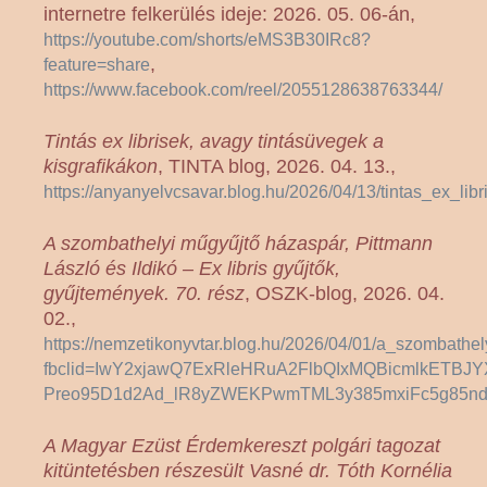
internetre felkerülés ideje: 2026. 05. 06-án,
https://youtube.com/shorts/eMS3B30IRc8?
,
feature=share
https://www.facebook.com/reel/2055128638763344/
Tintás ex librisek, avagy tintásüvegek a
kisgrafikákon
, TINTA blog, 2026. 04. 13.,
https://anyanyelvcsavar.blog.hu/2026/04/13/tintas_ex_li
A szombathelyi műgyűjtő házaspár, Pittmann
László és Ildikó – Ex libris gyűjtők,
gyűjtemények. 70. rész
, OSZK-blog, 2026. 04.
02.,
https://nemzetikonyvtar.blog.hu/2026/04/01/a_szombath
fbclid=IwY2xjawQ7ExRleHRuA2FlbQIxMQBicmlkET
Preo95D1d2Ad_lR8yZWEKPwmTML3y385mxiFc5g85nd_
A Magyar Ezüst Érdemkereszt polgári tagozat
kitüntetésben részesült Vasné dr. Tóth Kornélia