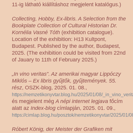
11-ig látható kiállításhoz megjelent katalógus.)
Collecting, Hobby, Ex-libris. A Selection from the
Bookplate Collection of Cultural Historian Dr.
Kornélia Vasné Tóth
(exhibition catalogue).
Location of the exhibition: H13 Kultpont,
Budapest. Published by the author, Budapest,
2025. (The exhibition could be visited from 22nd
of Jauary to 11th of February 2025.)
„In vino veritas”. Az amerikai magyar Lippóczy
Miklós – Ex libris gyűjtők, gyűjtemények. 55.
rész
, OSZK-blog, 2025. 01. 08.,
https://nemzetikonyvtar.blog.hu/2025/01/08/_in_vino_v
és megjelent még
A népi internet legjava
főcím
alatt az
Index-blog
címlapján, 2025. 01. 09.,
https://cimlap.blog.hu/posztok/nemzetikonyvtar/2025/01
Róbert König, der Meister der Grafiken mit