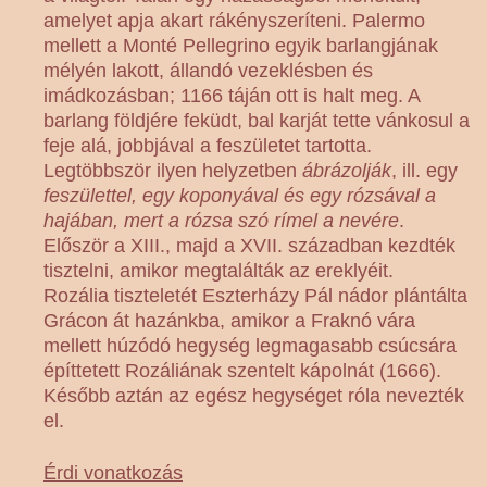
amelyet apja akart rákényszeríteni. Palermo
mellett a Monté Pellegrino egyik barlangjának
mélyén lakott, állandó vezeklésben és
imádkozásban; 1166 táján ott is halt meg. A
barlang földjére feküdt, bal karját tette vánkosul a
feje alá, jobbjával a feszületet tartotta.
Legtöbbször ilyen helyzetben
ábrázolják
, ill. egy
feszülettel, egy koponyával és egy rózsával a
hajában, mert a rózsa szó rímel a nevére
.
Először a XIII., majd a XVII. században kezdték
tisztelni, amikor megtalálták az ereklyéit.
Rozália tiszteletét Eszterházy Pál nádor plántálta
Grácon át hazánkba, amikor a Fraknó vára
mellett húzódó hegység legmagasabb csúcsára
építtetett Rozáliának szentelt kápolnát (1666).
Később aztán az egész hegységet róla nevezték
el.
Érdi vonatkozás