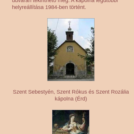
udvarán tekinthető meg. A kápolna legutóbbi
helyreállítása 1984-ben történt.
Szent Sebestyén, Szent Rókus és Szent Rozália
kápolna (Érd)