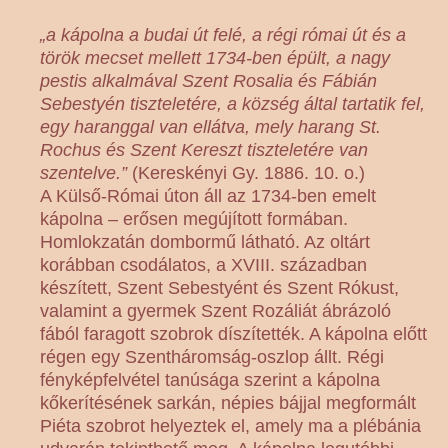
„a kápolna a budai út felé, a régi római út és a
török mecset mellett 1734-ben épült, a nagy
pestis alkalmával Szent Rosalia és Fábián
Sebestyén tiszteletére, a község által tartatik fel,
egy haranggal van ellátva, mely harang St.
Rochus és Szent Kereszt tiszteletére van
szentelve.”
(Kereskényi Gy. 1886. 10. o.)
A Külső-Római úton áll az 1734-ben emelt
kápolna – erősen megújított formában.
Homlokzatán dombormű látható. Az oltárt
korábban csodálatos, a XVIII. században
készített, Szent Sebestyént és Szent Rókust,
valamint a gyermek Szent Rozáliát ábrázoló
fából faragott szobrok díszítették. A kápolna előtt
régen egy Szentháromság-oszlop állt. Régi
fényképfelvétel tanúsága szerint a kápolna
kőkerítésének sarkán, népies bájjal megformált
Piéta szobrot helyeztek el, amely ma a plébánia