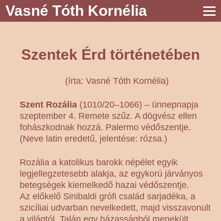
Vasné Tóth Kornélia
Szentek Érd történetében
(írta: Vasné Tóth Kornélia)
Szent Rozália
(1010/20–1066) – ünnepnapja
szeptember 4. Remete szűz. A dögvész ellen
fohászkodnak hozzá. Palermo védőszentje.
(Neve latin eredetű, jelentése: rózsa.)
Rozália a katolikus barokk népélet egyik
legjellegzetesebb alakja, az egykorú járványos
betegségek kiemelkedő hazai védőszentje.
Az előkelő Sinibaldi grófi család sarjadéka, a
szicíliai udvarban nevelkedett, majd visszavonult
a világtól. Talán egy házasságból menekült,